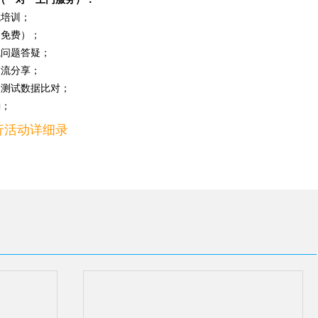
试培训；
（免费）；
试问题答疑；
交流分享；
和测试数据比对；
励；
行活动详细录