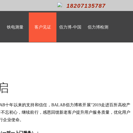
18207135787
铁电测量
客户见证
佰力博-中国
佰力博检测
启
LAB十年以来的支持和信任，
BALAB佰力博
将开展“
2019走进
百所高校产
将不忘初心，继续前行，感恩回馈新老客户
提升用户服务质量，优化用户
行企业使命。
（一对一上门服务）：