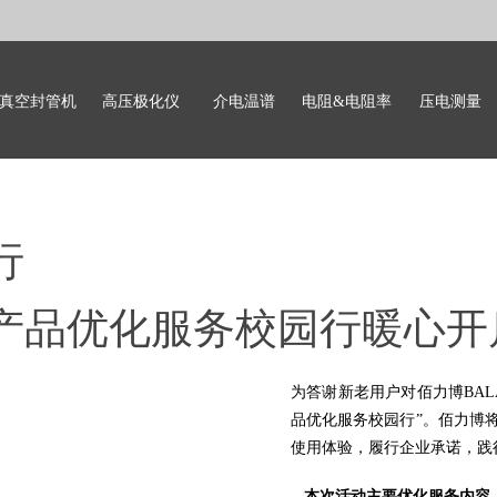
真空封管机
高压极化仪
介电温谱
电阻&电阻率
压电测量
行
校产品优化服务校园行暖
心开
为答谢新老用户对佰力博BA
品优化服务校园行
”。佰力博
使用体验，履行企业承诺，践
本次活动主要优化服务内容